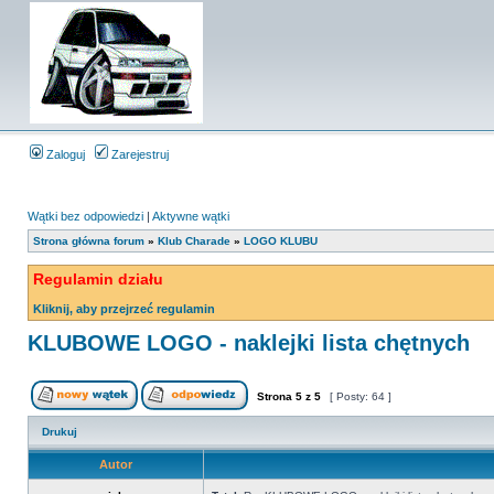
Zaloguj
Zarejestruj
Wątki bez odpowiedzi
|
Aktywne wątki
Strona główna forum
»
Klub Charade
»
LOGO KLUBU
Regulamin działu
Kliknij, aby przejrzeć regulamin
KLUBOWE LOGO - naklejki lista chętnych
Strona
5
z
5
[ Posty: 64 ]
Drukuj
Autor