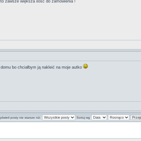
 to zawsze większa ilość do zamówienia !
 domu bo chciałbym ją nakleić na moje autko
świetl posty nie starsze niż:
Sortuj wg