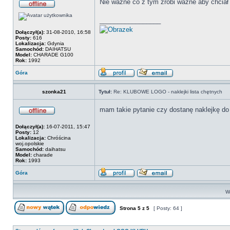
Nie ważne co z tym zrobi ważne aby chciał
_________________
Dołączył(a):
31-08-2010, 16:58
Posty:
616
Lokalizacja:
Gdynia
Samochód:
DAIHATSU
Model:
CHARADE G100
Rok:
1992
Góra
szonka21
Tytuł:
Re: KLUBOWE LOGO - naklejki lista chętnych
mam takie pytanie czy dostanę naklejkę do
Dołączył(a):
16-07-2011, 15:47
Posty:
12
Lokalizacja:
Chróścina
woj.opolskie
Samochód:
daihatsu
Model:
charade
Rok:
1993
Góra
Wy
Strona
5
z
5
[ Posty: 64 ]