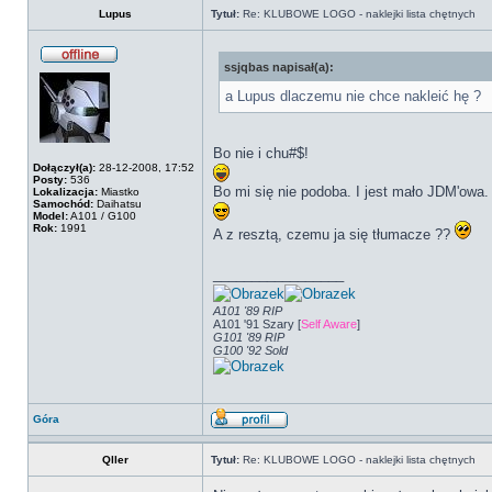
Lupus
Tytuł:
Re: KLUBOWE LOGO - naklejki lista chętnych
ssjqbas napisał(a):
a Lupus dlaczemu nie chce nakleić hę ?
Bo nie i chu#$!
Dołączył(a):
28-12-2008, 17:52
Posty:
536
Bo mi się nie podoba. I jest mało JDM'owa.
Lokalizacja:
Miastko
Samochód:
Daihatsu
Model:
A101 / G100
Rok:
1991
A z resztą, czemu ja się tłumacze ??
_________________
A101 '89 RIP
A101 '91 Szary [
Self Aware
]
G101 '89 RIP
G100 '92 Sold
Góra
Qller
Tytuł:
Re: KLUBOWE LOGO - naklejki lista chętnych