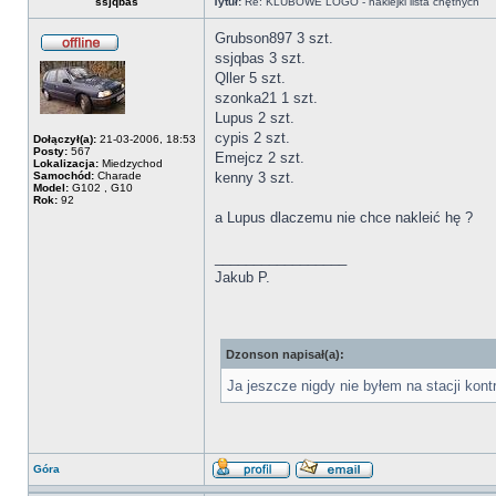
ssjqbas
Tytuł:
Re: KLUBOWE LOGO - naklejki lista chętnych
Grubson897 3 szt.
ssjqbas 3 szt.
Qller 5 szt.
szonka21 1 szt.
Lupus 2 szt.
cypis 2 szt.
Dołączył(a):
21-03-2006, 18:53
Posty:
567
Emejcz 2 szt.
Lokalizacja:
Miedzychod
Samochód:
Charade
kenny 3 szt.
Model:
G102 , G10
Rok:
92
a Lupus dlaczemu nie chce nakleić hę ?
_________________
Jakub P.
Dzonson napisał(a):
Ja jeszcze nigdy nie byłem na stacji kont
Góra