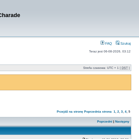
 Charade
FAQ
Szukaj
Teraz jest 06-08-2026, 03:12
Strefa czasowa: UTC + 1 [
DST
]
Przejdź na stronę
Poprzednia strona
1
,
2
,
3
,
4
,
5
Poprzedni
|
Następny