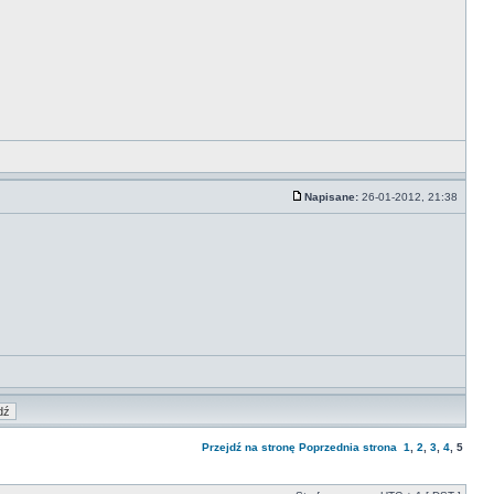
Napisane:
26-01-2012, 21:38
Przejdź na stronę
Poprzednia strona
1
,
2
,
3
,
4
,
5