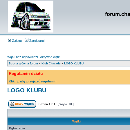
forum.cha
Zaloguj
Zarejestruj
Wątki bez odpowiedzi
|
Aktywne wątki
Strona główna forum
»
Klub Charade
»
LOGO KLUBU
Regulamin działu
Kliknij, aby przejrzeć regulamin
LOGO KLUBU
Strona
1
z
1
[ Wątki: 18 ]
Wątki
Ogłoszenia