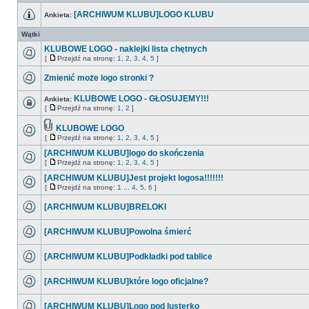
[ARCHIWUM KLUBU]LOGO KLUBU
Ankieta:
Wątki
KLUBOWE LOGO - naklejki lista chętnych
[
Przejdź na stronę:
1
,
2
,
3
,
4
,
5
]
Zmienić może logo stronki ?
KLUBOWE LOGO - GŁOSUJEMY!!!
Ankieta:
[
Przejdź na stronę:
1
,
2
]
KLUBOWE LOGO
[
Przejdź na stronę:
1
,
2
,
3
,
4
,
5
]
[ARCHIWUM KLUBU]logo do skończenia
[
Przejdź na stronę:
1
,
2
,
3
,
4
,
5
]
[ARCHIWUM KLUBU]Jest projekt logosa!!!!!!!
[
Przejdź na stronę:
1
...
4
,
5
,
6
]
[ARCHIWUM KLUBU]BRELOKI
[ARCHIWUM KLUBU]Powolna śmierć
[ARCHIWUM KLUBU]Podkładki pod tablice
[ARCHIWUM KLUBU]które logo oficjalne?
[ARCHIWUM KLUBU]Logo pod lusterko