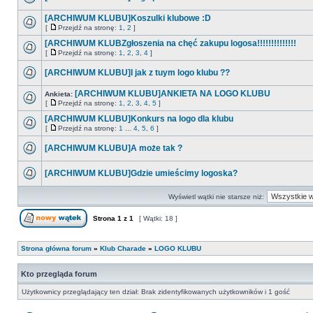
[ARCHIWUM KLUBU]Koszulki klubowe :D
[
Przejdź na stronę:
1
,
2
]
[ARCHIWUM KLUBZgłoszenia na chęć zakupu logosa!!!!!!!!!!!!!!
[
Przejdź na stronę:
1
,
2
,
3
,
4
]
[ARCHIWUM KLUBU]I jak z tuym logo klubu ??
[ARCHIWUM KLUBU]ANKIETA NA LOGO KLUBU
Ankieta:
[
Przejdź na stronę:
1
,
2
,
3
,
4
,
5
]
[ARCHIWUM KLUBU]Konkurs na logo dla klubu
[
Przejdź na stronę:
1
...
4
,
5
,
6
]
[ARCHIWUM KLUBU]A może tak ?
[ARCHIWUM KLUBU]Gdzie umieścimy logoska?
Wyświetl wątki nie starsze niż:
Strona
1
z
1
[ Wątki: 18 ]
Strona główna forum
»
Klub Charade
»
LOGO KLUBU
Kto przegląda forum
Użytkownicy przeglądający ten dział: Brak zidentyfikowanych użytkowników i 1 gość