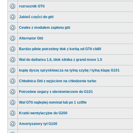
rozrusznik GTti
Jakieś części do gtti
Cewke z modułem zapłonu gtti
Alternator Gtti
Bardzo pilnie potrzebny tłok z korbą od GTti cb80
Wał do daihatsu 1.6, blok silnika z grand move 1.5
kupię dyszę spryskiwacza na tylną szybę / tylną klapę G101
Chłodnica Gtti z wyjsciem na chłodzenie turbo
Potrzebne zegary z obrotomierzem do G101
Wał GTti najlepiej nominał lub po 1 szlifie
Kratki wentylacyjne do G200
Amortyzatory tył G100