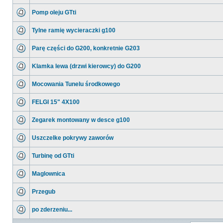
Pomp oleju GTti
Tylne ramię wycieraczki g100
Parę części do G200, konkretnie G203
Klamka lewa (drzwi kierowcy) do G200
Mocowania Tunelu środkowego
FELGI 15" 4X100
Zegarek montowany w desce g100
Uszczelke pokrywy zaworów
Turbinę od GTti
Maglownica
Przegub
po zderzeniu...