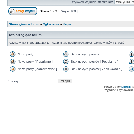
Wyświetl wątki nie starsze niż:
Strona
1
z
2
[ Wątki: 100 ]
Strona główna forum
»
Ogłoszenia
»
Kupie
Kto przegląda forum
Użytkownicy przeglądający ten dział: Brak zidentyfikowanych użytkowników i 1 gość
Nowe posty
Brak nowych postów
Nowe posty [ Popularne ]
Brak nowych postów [ Popularne ]
Nowe posty [ Zablokowane ]
Brak nowych postów [ Zablokowane ]
Szukaj:
Powered by
phpBB
©
Przyjazne użytkowniko