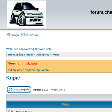
forum.cha
Zaloguj
Zarejestruj
Wątki bez odpowiedzi
|
Aktywne wątki
Strona główna forum
»
Ogłoszenia
»
Kupie
Regulamin działu
Kliknij, aby przejrzeć regulamin
Kupie
Strona
1
z
2
[ Wątki: 100 ]
Wątki