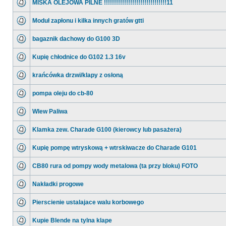
MISKA OLEJOWA PILNE !!!!!!!!!!!!!!!!!!!!!!!!!!!!!!!11
Moduł zapłonu i kilka innych gratów gtti
bagaznik dachowy do G100 3D
Kupię chłodnice do G102 1.3 16v
krańcówka drzwi/klapy z osłoną
pompa oleju do cb-80
Wlew Paliwa
Klamka zew. Charade G100 (kierowcy lub pasażera)
Kupię pompę wtryskową + wtrskiwacze do Charade G101
CB80 rura od pompy wody metalowa (ta przy bloku) FOTO
Nakładki progowe
Pierscienie ustalajace walu korbowego
Kupie Blende na tylna klape