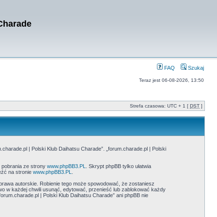
 Charade
FAQ
Szukaj
Teraz jest 06-08-2026, 13:50
Strefa czasowa: UTC + 1 [
DST
]
.charade.pl | Polski Klub Daihatsu Charade”. „forum.charade.pl | Polski
o pobrania ze strony
www.phpBB3.PL
. Skrypt phpBB tylko ułatwia
eźć na stronie
www.phpBB3.PL
.
prawa autorskie. Robienie tego może spowodować, że zostaniesz
o w każdej chwili usunąć, edytować, przenieść lub zablokować każdy
orum.charade.pl | Polski Klub Daihatsu Charade” ani phpBB nie