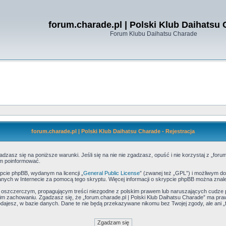
forum.charade.pl | Polski Klub Daihatsu
Forum Klubu Daihatsu Charade
forum.charade.pl | Polski Klub Daihatsu Charade - Rejestracja
dzasz się na poniższe warunki. Jeśli się na nie nie zgadzasz, opuść i nie korzystaj z „forum
ym poinformować.
pcie phpBB, wydanym na licencji „
General Public License
” (zwanej też „GPL”) i możliwym d
zanych w Internecie za pomocą tego skryptu. Więcej informacji o skrypcie phpBB można znal
, oszczerczym, propagującym treści niezgodne z polskim prawem lub naruszających cudze 
 zachowaniu. Zgadzasz się, że „forum.charade.pl | Polski Klub Daihatsu Charade” ma praw
odajesz, w bazie danych. Dane te nie będą przekazywane nikomu bez Twojej zgody, ale ani „f
.