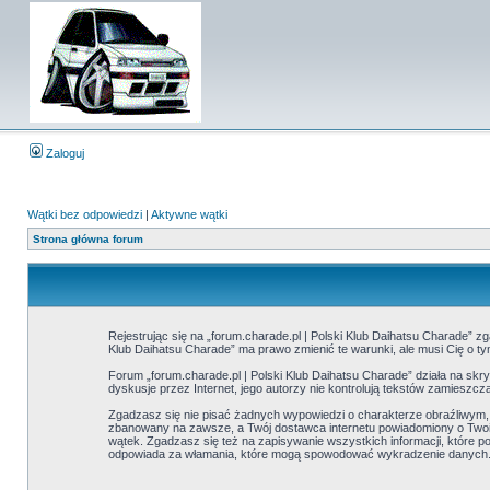
Zaloguj
Wątki bez odpowiedzi
|
Aktywne wątki
Strona główna forum
Rejestrując się na „forum.charade.pl | Polski Klub Daihatsu Charade” zga
Klub Daihatsu Charade” ma prawo zmienić te warunki, ale musi Cię o t
Forum „forum.charade.pl | Polski Klub Daihatsu Charade” działa na skry
dyskusje przez Internet, jego autorzy nie kontrolują tekstów zamieszc
Zgadzasz się nie pisać żadnych wypowiedzi o charakterze obraźliwym
zbanowany na zawsze, a Twój dostawca internetu powiadomiony o Twoim
wątek. Zgadzasz się też na zapisywanie wszystkich informacji, które p
odpowiada za włamania, które mogą spowodować wykradzenie danych