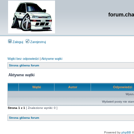
forum.cha
Zaloguj
Zarejestruj
Wątki bez odpowiedzi
|
Aktywne wątki
Strona główna forum
Aktywne wątki
Wątki
Autor
Odpowiedzi
Wyszuk
Wyświetl posty nie star
Strona
1
z
1
[ Znalezione wyniki: 0 ]
Strona główna forum
Powered by
phpBB
©