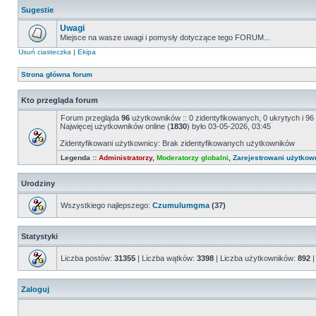
Sugestie
Uwagi
Miejsce na wasze uwagi i pomysły dotyczące tego FORUM...
Usuń ciasteczka
|
Ekipa
Strona główna forum
Kto przegląda forum
Forum przegląda
96
użytkowników :: 0 zidentyfikowanych, 0 ukrytych i 96 
Najwięcej użytkowników online (
1830
) było 03-05-2026, 03:45
Zidentyfikowani użytkownicy: Brak zidentyfikowanych użytkowników
Legenda ::
Administratorzy
,
Moderatorzy globalni
,
Zarejestrowani użytkow
Urodziny
Wszystkiego najlepszego:
Czumulumgma
(37)
Statystyki
Liczba postów:
31355
| Liczba wątków:
3398
| Liczba użytkowników:
892
|
Zaloguj