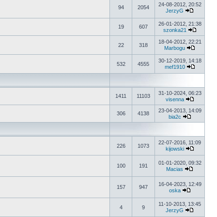
24-08-2012, 20:52
94
2054
JerzyG
26-01-2012, 21:38
19
607
szonka21
18-04-2012, 22:21
22
318
Marbogu
30-12-2019, 14:18
532
4555
mef1910
31-10-2024, 06:23
1411
11103
visenna
23-04-2013, 14:09
306
4138
bia2c
22-07-2016, 11:09
226
1073
kijowski
01-01-2020, 09:32
100
191
Macias
16-04-2023, 12:49
157
947
oska
11-10-2013, 13:45
4
9
JerzyG