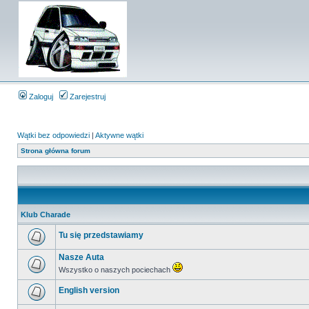
Zaloguj
Zarejestruj
Wątki bez odpowiedzi
|
Aktywne wątki
Strona główna forum
Klub Charade
Tu się przedstawiamy
Nasze Auta
Wszystko o naszych pociechach
English version