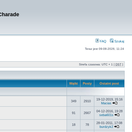
 Charade
FAQ
Szukaj
Teraz jest 09-08-2026, 11:24
Strefa czasowa: UTC + 1 [
DST
]
Wątki
Posty
Ostatni post
19-12-2019, 15:16
349
2910
Macias
04-12-2016, 19:28
91
2667
seba601s
28-01-2011, 17:08
18
78
burdzyk2