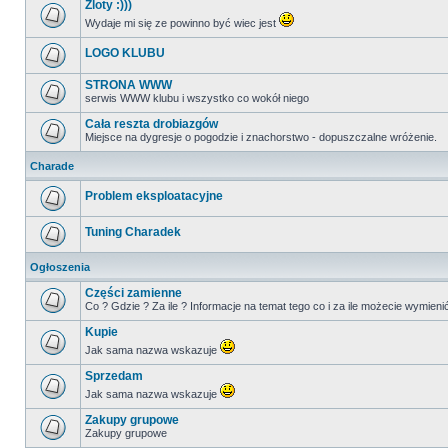
Zloty :)))
Wydaje mi się ze powinno być wiec jest
LOGO KLUBU
STRONA WWW
serwis WWW klubu i wszystko co wokół niego
Cała reszta drobiazgów
Miejsce na dygresje o pogodzie i znachorstwo - dopuszczalne wróżenie.
Charade
Problem eksploatacyjne
Tuning Charadek
Ogłoszenia
Części zamienne
Co ? Gdzie ? Za ile ? Informacje na temat tego co i za ile możecie wym
Kupie
Jak sama nazwa wskazuje
Sprzedam
Jak sama nazwa wskazuje
Zakupy grupowe
Zakupy grupowe