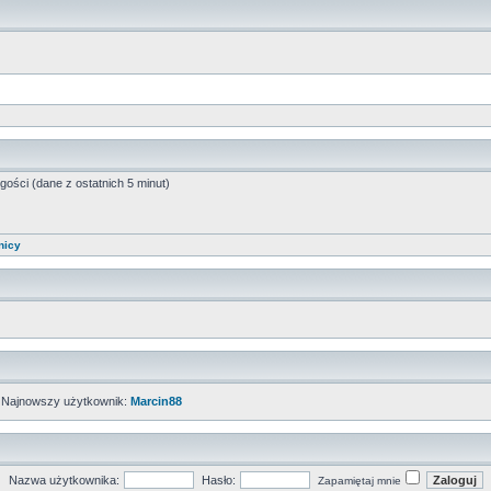
gości (dane z ostatnich 5 minut)
nicy
 Najnowszy użytkownik:
Marcin88
Nazwa użytkownika:
Hasło:
Zapamiętaj mnie