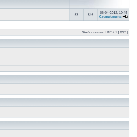
06-04-2012, 10:45
57
546
Czumulumgma
Strefa czasowa: UTC + 1 [
DST
]